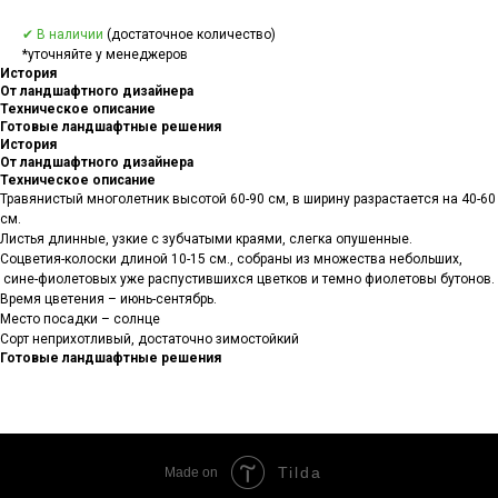
✔ В наличии
(достаточное количество)
*уточняйте у менеджеров
История
От ландшафтного дизайнера
Техническое описание
Готовые ландшафтные решения
История
От ландшафтного дизайнера
Техническое описание
Травянистый многолетник высотой 60-90 см, в ширину разрастается на 40-60
см.
Листья длинные, узкие с зубчатыми краями, слегка опушенные.
Соцветия-колоски длиной 10-15 см., собраны из множества небольших,
сине-фиолетовых уже распустившихся цветков и темно фиолетовы бутонов.
Время цветения – июнь-сентябрь.
Место посадки – солнце
Сорт неприхотливый, достаточно зимостойкий
Готовые ландшафтные решения
Tilda
Made on