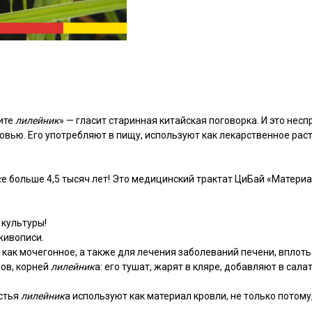
пите
лилейник
» — гласит старинная китайская поговорка. И это несп
вью. Его употребляют в пищу, используют как лекарственное раст
к
е больше 4,5 тысяч лет! Это медицинский трактат ЦиБай «Матери
 культуры!
живописи.
 как мочегонное, а также для лечения заболеваний печени, вплоть 
ов, корней
лилейник
а: его тушат, жарят в кляре, добавляют в сала
стья
лилейник
а используют как материал кровли, не только потому,