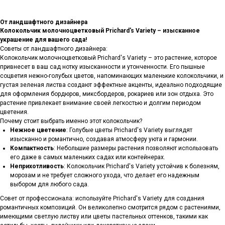
От ландшафтного дизайнера
Колокольчик молочноцветковый Prichard's Variety – изысканное
украшение для вашего сада!
Советы от ландшафтного дизайнера:
Колокольчик молочноцветковый Prichard's Variety – это растение, которое
привнесет в ваш сад нотку изысканности и утонченности. Его пышные
соцветия нежно-голубых цветов, напоминающих маленькие колокольчики, и
густая зеленая листва создают эффектные акценты, идеально подходящие
для оформления бордюров, миксбордеров, рокариев или зон отдыха. Это
растение привлекает внимание своей легкостью и долгим периодом
цветения.
Почему стоит выбрать именно этот колокольчик?
Нежное цветение
: Голубые цветы Prichard's Variety выглядят
изысканно и романтично, создавая атмосферу уюта и гармонии.
Компактность
: Небольшие размеры растения позволяют использовать
его даже в самых маленьких садах или контейнерах.
Неприхотливость
: Колокольчик Prichard's Variety устойчив к болезням,
морозам и не требует сложного ухода, что делает его надежным
выбором для любого сада.
Совет от профессионала: используйте Prichard's Variety для создания
романтичных композиций. Он великолепно смотрится рядом с растениями,
имеющими светлую листву или цветы пастельных оттенков, такими как