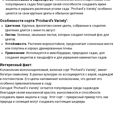
популярным в садах благодаря своей способности создавать яркие
акценты и украшать различные уголки сада. 'Prichard's Variety' особенно
ценится за свои крупные цветы и обильное цветение.
Особенности сорта 'Prichard's Variety':
Цветение
: Крупные, фиолетово-синие цветы, собранные в соцветия.
Цветение длится с июня по август.
Листва
: Зеленые, овальные листья, которые создают плотный фон для
цветов.
Устойчивость
: Растение морозостойкое, предпочитает солнечные места
или полутень и хорошо дренированные почвы.
Применение
: Используется в миксбордерах, природных садах, для
создания акцентов в ландшафте и для украшения каменистых садов.
Интересный факт:
Колокольчик молочноцветковый, включая сорт 'Prichard's Variety', имеет
богатую символику. В разных культурах он ассоциируется с верой, надеждой
и постоянством. Его цветы напоминают колокольчики, что делает его
особенно привлекательным в саду.
Сегодня 'Prichard's Variety' остается популярным среди садоводов
благодаря своей изысканной красоте, выносливости и способности
создавать яркие акценты в саду. Этот сорт — прекрасный пример того, как
природа и селекция могут создавать настоящие шедевры.