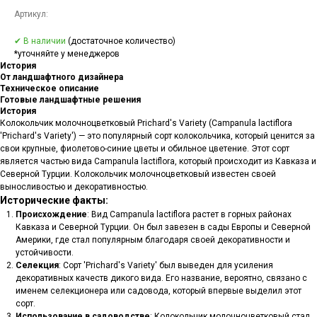
Артикул:
✔ В наличии
(достаточное количество)
*уточняйте у менеджеров
История
От ландшафтного дизайнера
Техническое описание
Готовые ландшафтные решения
История
Колокольчик молочноцветковый Prichard's Variety (Campanula lactiflora
'Prichard's Variety') — это популярный сорт колокольчика, который ценится за
свои крупные, фиолетово-синие цветы и обильное цветение. Этот сорт
является частью вида Campanula lactiflora, который происходит из Кавказа и
Северной Турции. Колокольчик молочноцветковый известен своей
выносливостью и декоративностью.
Исторические факты:
Происхождение
: Вид Campanula lactiflora растет в горных районах
Кавказа и Северной Турции. Он был завезен в сады Европы и Северной
Америки, где стал популярным благодаря своей декоративности и
устойчивости.
Селекция
: Сорт 'Prichard's Variety' был выведен для усиления
декоративных качеств дикого вида. Его название, вероятно, связано с
именем селекционера или садовода, который впервые выделил этот
сорт.
Использование в садоводстве
: Колокольчик молочноцветковый стал