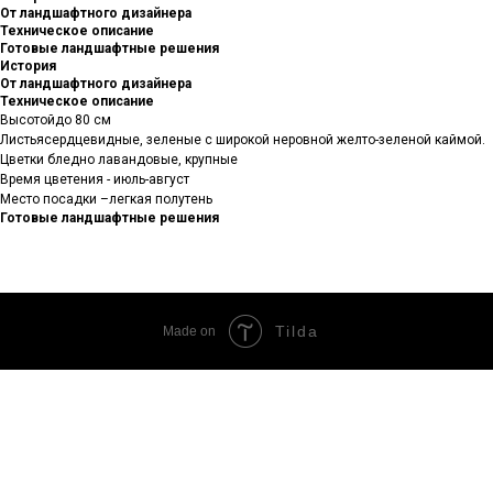
От ландшафтного дизайнера
Техническое описание
Готовые ландшафтные решения
История
От ландшафтного дизайнера
Техническое описание
Высотойдо 80 см
Листьясердцевидные, зеленые с широкой неровной желто-зеленой каймой.
Цветки бледно лавандовые, крупные
Время цветения - июль-август
Место посадки –легкая полутень
Готовые ландшафтные решения
Tilda
Made on