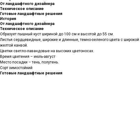
От ландшафтного дизайнера
Техническое описание
Готовые ландшафтные решения
История
От ландшафтного дизайнера
Техническое описание
Образует пышный куст шириной до 100 см и высотой до 55 см.
Листья сердцевидные, широкие и длинные, темно-зеленого цвета с широкой
желтой канвой.
Цветки светло-лавандовые на высоких цветоносах.
Время цветения – июль-август
Место посадки – тень, полутень.
Сорт зимостойкий
Готовые ландшафтные решения