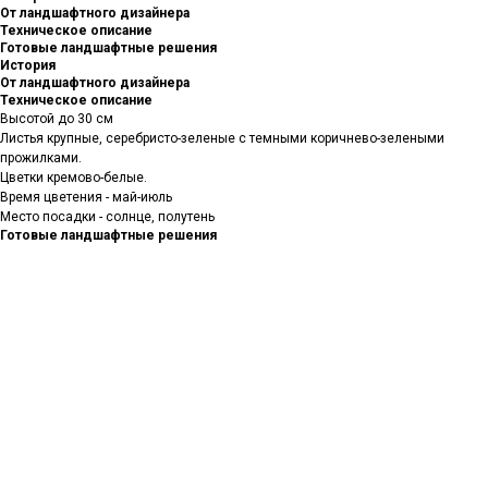
От ландшафтного дизайнера
Техническое описание
Готовые ландшафтные решения
История
От ландшафтного дизайнера
Техническое описание
Высотой до 30 см
Листья крупные, серебристо-зеленые с темными коричнево-зелеными
прожилками.
Цветки кремово-белые.
Время цветения - май-июль
Место посадки - солнце, полутень
Готовые ландшафтные решения