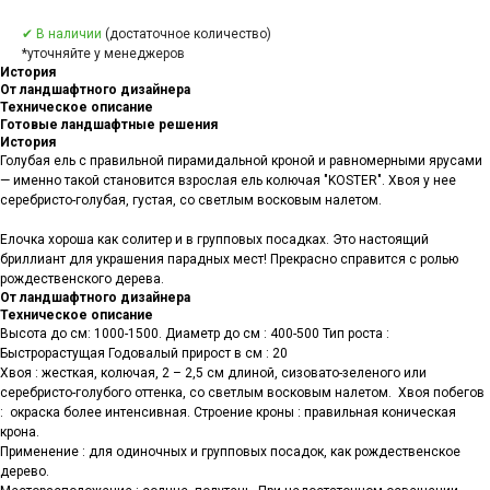
✔ В наличии
(достаточное количество)
*уточняйте у менеджеров
История
От ландшафтного дизайнера
Техническое описание
Готовые ландшафтные решения
История
Голубая ель с правильной пирамидальной кроной и равномерными ярусами
— именно такой становится взрослая ель колючая "KOSTER". Хвоя у нее
серебристо-голубая, густая, со светлым восковым налетом.
⠀
Елочка хороша как солитер и в групповых посадках. Это настоящий
бриллиант для украшения парадных мест! Прекрасно справится с ролью
рождественского дерева.
От ландшафтного дизайнера
Техническое описание
Высота до см: 1000-1500. Диаметр до см : 400-500 Тип роста :
Быстрорастущая Годовалый прирост в см : 20
Хвоя : жесткая, колючая, 2 – 2,5 см длиной, сизовато-зеленого или
серебристо-голубого оттенка, со светлым восковым налетом. Хвоя побегов
: окраска более интенсивная. Строение кроны : правильная коническая
крона.
Применение : для одиночных и групповых посадок, как рождественское
дерево.